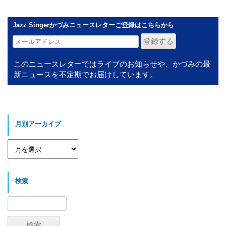
Jazz Singerかづみニュースレターご登録はこちらから
このニュースレターではライブのお知らせや、かづみの最
新ニュースを不定期でお届けしています。
月別アーカイブ
月
別
ア
ー
カ
イ
検索
ブ
検
索: