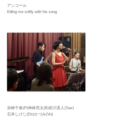
アンコール
Killing me softly with his song
岩崎千春(P)神林亮太(B)前川直人(Sax)
石井しげじ(Ds)かづみ(Vo)