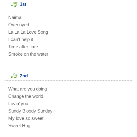
1st
Naima
Overjoyed
La La La Love Song
I can’t help it
Time after time
Smoke on the water
2nd
What are you doing
Change the world
Lovin’ you
Sundy Bloody Sunday
My love so sweet
Sweet Hug