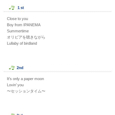
１st
Close to you
Boy from IPANEMA
Summertime
オリビアを聴きながら
Lullaby of birdland
2nd
It’s only a paper moon
Lovin’ you
〜セッションタイム〜