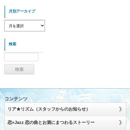
月別アーカイブ
月
別
ア
ー
カ
イ
検索
ブ
検
索:
コンテンツ
リア★リズム（スタッフからのお知らせ）
恋×Jazz 恋の曲とお酒にまつわるストーリー