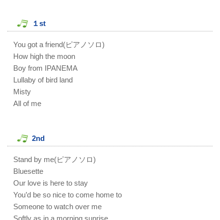
１st
You got a friend(ピアノソロ)
How high the moon
Boy from IPANEMA
Lullaby of bird land
Misty
All of me
2nd
Stand by me(ピアノソロ)
Bluesette
Our love is here to stay
You’d be so nice to come home to
Someone to watch over me
Softly as in a morning sunrise