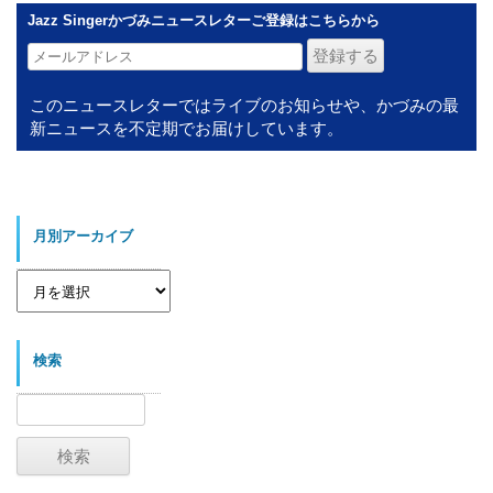
Jazz Singerかづみニュースレターご登録はこちらから
このニュースレターではライブのお知らせや、かづみの最
新ニュースを不定期でお届けしています。
月別アーカイブ
月
別
ア
ー
カ
イ
検索
ブ
検
索: