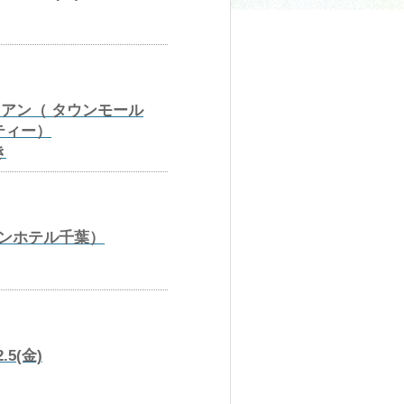
アン（​ タウンモール
ティー）
き
ーデンホテル千葉）
.5(金)