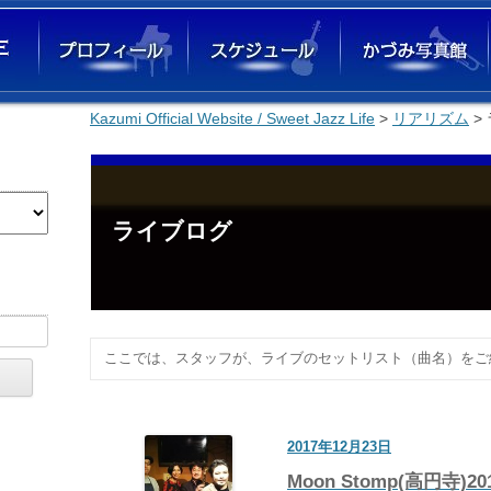
Kazumi Official Website / Sweet Jazz Life
コンテンツへ移動
>
リアリズム
>
ライブログ
ここでは、スタッフが、ライブのセットリスト（曲名）をご
2017年12月23日
Moon Stomp(高円寺)201