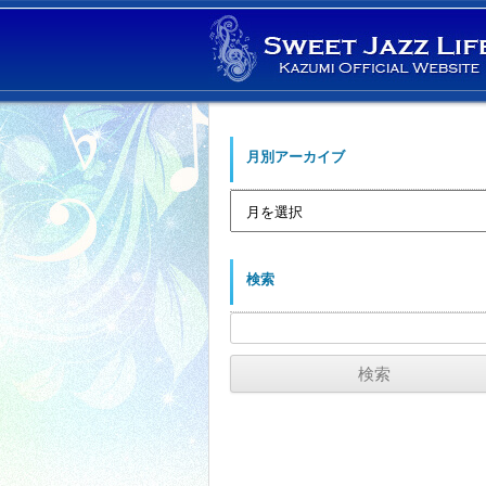
月別アーカイブ
月
別
ア
ー
カ
イ
検索
ブ
検
索: