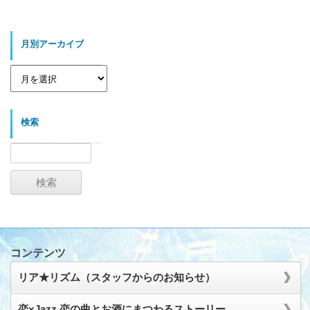
月別アーカイブ
月
別
ア
ー
カ
イ
検索
ブ
検
索:
コンテンツ
リア★リズム（スタッフからのお知らせ）
恋×Jazz 恋の曲とお酒にまつわるストーリー