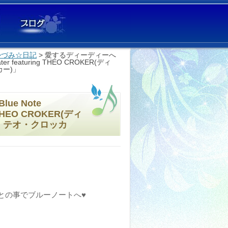
r かづみ☆日記
> 愛するディーディーへ
ater featuring THEO CROKER(ディ
カー)」
ue Note
g THEO CROKER(ディ
ng テオ・クロッカ
来日との事でブルーノートへ♥️