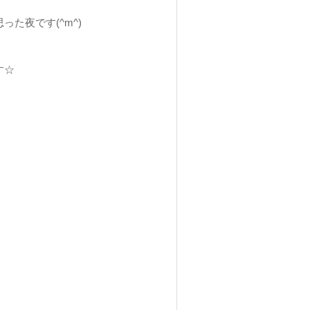
た夜です(^m^)
す☆