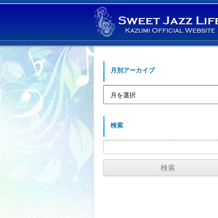
月別アーカイブ
月
別
ア
ー
カ
イ
検索
ブ
検
索: