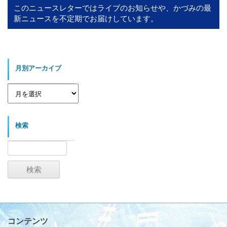
このニュースレターではライブのお知らせや、かづみの最
新ニュースを不定期でお届けしています。
月別アーカイブ
月
別
ア
ー
カ
イ
検索
ブ
検
索:
コンテンツ