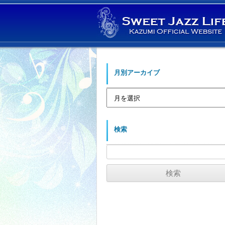
月別アーカイブ
月
別
ア
ー
カ
イ
検索
ブ
検
索: