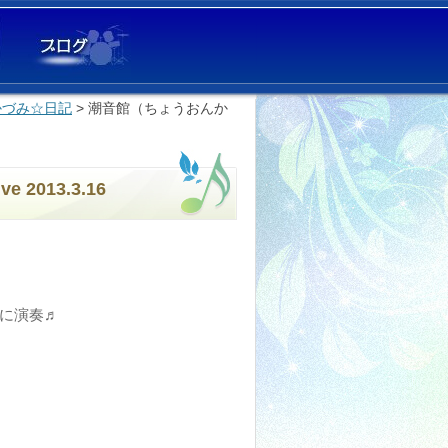
r かづみ☆日記
> 潮音館（ちょうおんか
2013.3.16
に演奏♬